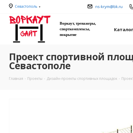
Севастополь
ns-krym@bk.ru
Воркаут, тренажеры,
Катало
спорткомплексы,
покрытие
Проект спортивной площа
Севастополе
Главная
-
Проекты
-
Дизайн-проекты спортивных площадок
-
Проект