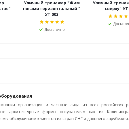
ер
Уличный тренажер "Жим
Уличный тренаж
стве"
ногами горизонтальный "
сверху" УТ
УТ 003
Достато
Достаточно
 оборудования
мпании организации и частные лица из всех российских ре
ые архитектурные формы покупателям как из Калинингра
ще мы обслуживаем клиентов из стран СНГ и дальнего зарубежья.