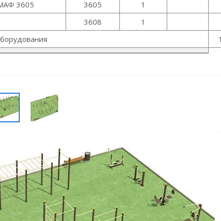
 МАФ 3605
3605
1
3608
1
оборудования