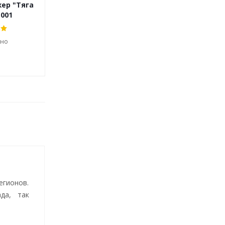
ер "Тяга
Детский спортивный
Детский 
 001
комплекс 3 в 1 ДСК 3103
комплекс
чно
Достаточно
Дос
гионов.
да, так