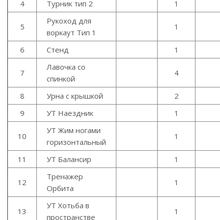
4
Турник тип 2
1
Рукоход для
5
1
воркаут Тип 1
6
Стенд
1
Лавочка со
7
4
спинкой
8
Урна с крышкой
2
9
УТ Наездник
1
УТ Жим ногами
10
1
горизонтальный
11
УТ Балансир
1
Тренажер
12
1
Орбита
УТ Хотьба в
13
1
пространстве