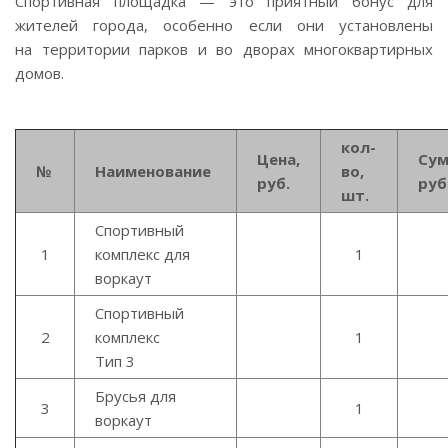
Спортивная площадка — это приятный бонус для
жителей города, особенно если они установлены
на территории парков и во дворах многоквартирных
домов.
кол-
Цена,
Сум
№
Наименование
во,
руб.
ру
шт.
Спортивный
1
комплекс для
1
воркаут
Спортивный
2
комплекс
1
Тип 3
Брусья для
3
1
воркаут